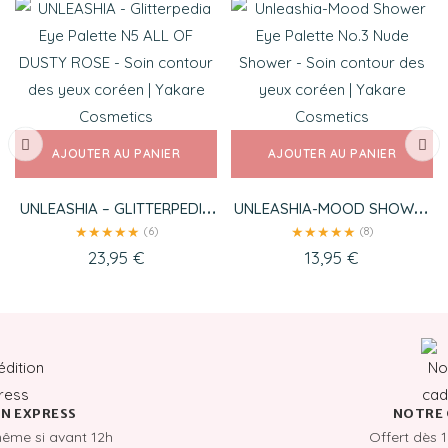
AJOUTER AU PANIER
AJOUTER AU PANIER
UNLEASHIA – GLITTERPEDIA
UNLEASHIA-MOOD SHOWER
EYE PALETTE N5 ALL OF
EYE PALETTE NO.3 NUDE
★
★
★
★
★
★
★
★
★
★
(6)
(8)
DUSTY ROSE
SHOWER
23,95
€
13,95
€
N EXPRESS
NOTRE 
même si avant 12h
Offert dès 