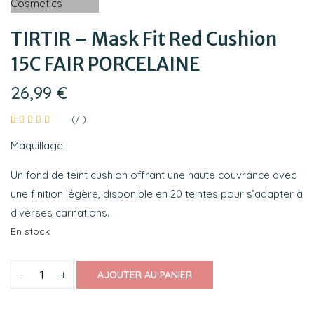
TIRTIR – Mask Fit Red Cushion
15C FAIR PORCELAINE
26,99
€
(
7
)
Noté
7
4.71
sur
Maquillage
5 basé
sur
notations
Un fond de teint cushion offrant une haute couvrance avec
client
une finition légère, disponible en 20 teintes pour s’adapter à
diverses carnations.
En stock
AJOUTER AU PANIER