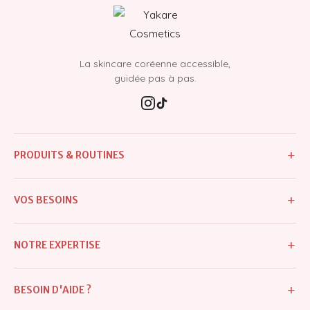
La skincare coréenne accessible,
guidée pas à pas.
+
PRODUITS & ROUTINES
Tous les produits
+
VOS BESOINS
Nouveautés
Imperfections & boutons
Meilleures ventes
+
NOTRE EXPERTISE
Excès de sébum & pores dilatés
Routines
Notre histoire
Taches & hyperpigmentation
+
BESOIN D'AIDE ?
Crèmes
Diagnostic personnalisé