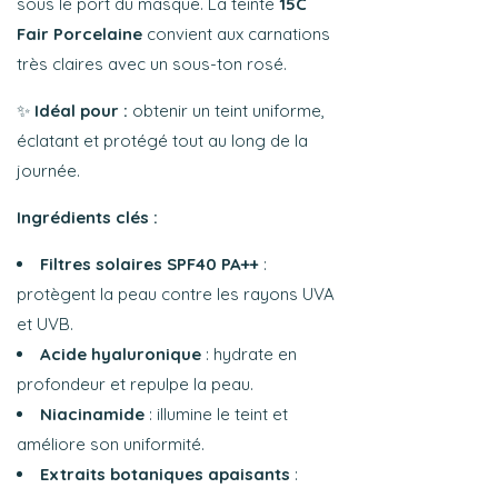
sous le port du masque. La teinte
15C
Fair Porcelaine
convient aux carnations
très claires avec un sous-ton rosé.
✨
Idéal pour :
obtenir un teint uniforme,
éclatant et protégé tout au long de la
journée.
Ingrédients clés :
Filtres solaires SPF40 PA++
:
protègent la peau contre les rayons UVA
et UVB.
Acide hyaluronique
: hydrate en
profondeur et repulpe la peau.
Niacinamide
: illumine le teint et
améliore son uniformité.
Extraits botaniques apaisants
: