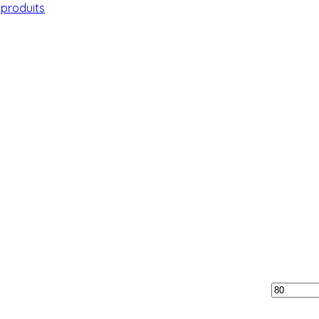
 produits
ues Coréens
Prix
min