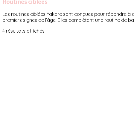
Routines ciblées
Les routines ciblées Yakare sont conçues pour répondre à de
premiers signes de l’âge. Elles complètent une routine de b
Trié
4 résultats affichés
du
plus
récent
au
plus
ancien