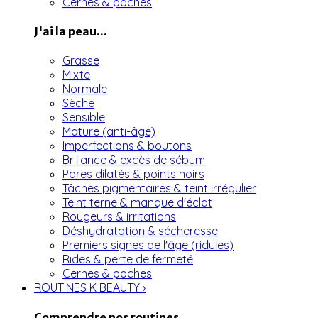
Cernes & poches
J'ai la peau...
Grasse
Mixte
Normale
Sèche
Sensible
Mature (anti-âge)
Imperfections & boutons
Brillance & excès de sébum
Pores dilatés & points noirs
Tâches pigmentaires & teint irrégulier
Teint terne & manque d'éclat
Rougeurs & irritations
Déshydratation & sécheresse
Premiers signes de l'âge (ridules)
Rides & perte de fermeté
Cernes & poches
ROUTINES K BEAUTY
›
Comprendre nos routines