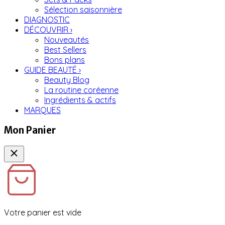
Sélection saisonnière
DIAGNOSTIC
DÉCOUVRIR
›
Nouveautés
Best Sellers
Bons plans
GUIDE BEAUTÉ
›
Beauty Blog
La routine coréenne
Ingrédients & actifs
MARQUES
Mon Panier
Votre panier est vide