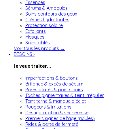
Essences
Sérums & Ampoules
Soins contours des yeux
Crèmes hydratantes
Protection solaire
Exfoliants
Masques
Soins ciblés
Voir tous les produits →
BESOINS
›
Je veux traiter...
Imperfections & boutons
Brillance & excès de sébum
Pores dilatés & points noirs
Tâches pigmentaires & teint irrégulier
Teint terne & manque d'éclat
Rougeurs & irritations
Déshydratation & sécheresse
Premiers signes de l'âge (ridules)
Rides & perte de fermeté