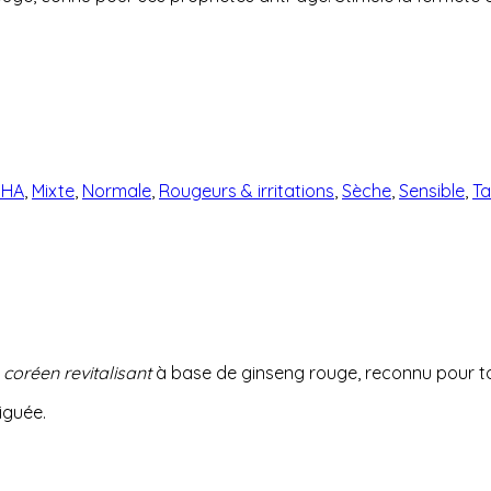
SHA
,
Mixte
,
Normale
,
Rougeurs & irritations
,
Sèche
,
Sensible
,
Ta
oréen revitalisant
à base de ginseng rouge, reconnu pour ton
tiguée.