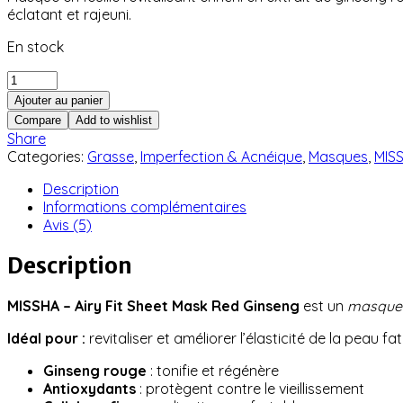
éclatant et rajeuni.
En stock
quantité
de
Ajouter au panier
MISSHA
Compare
Add to wishlist
-
Share
Airy
Categories:
Grasse
,
Imperfection & Acnéique
,
Masques
,
MIS
Fit
Sheet
Description
Mask
Informations complémentaires
Red
Avis (5)
Ginseng
Description
MISSHA – Airy Fit Sheet Mask Red Ginseng
est un
masque c
Idéal pour :
revitaliser et améliorer l’élasticité de la peau fa
Ginseng rouge
: tonifie et régénère
Antioxydants
: protègent contre le vieillissement