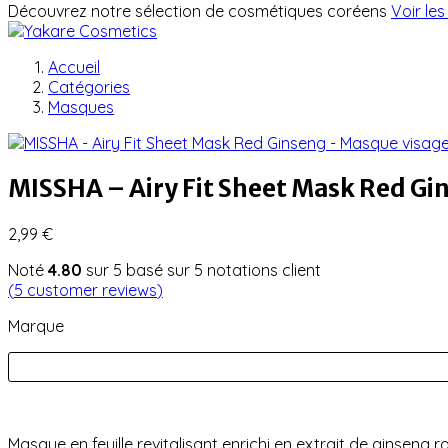
Découvrez notre sélection de cosmétiques coréens
Voir les
Accueil
Catégories
Masques
MISSHA – Airy Fit Sheet Mask Red Gi
2,99
€
Noté
4.80
sur 5 basé sur
5
notations client
(
5
customer reviews
)
Marque
Masque en feuille revitalisant enrichi en extrait de ginseng r