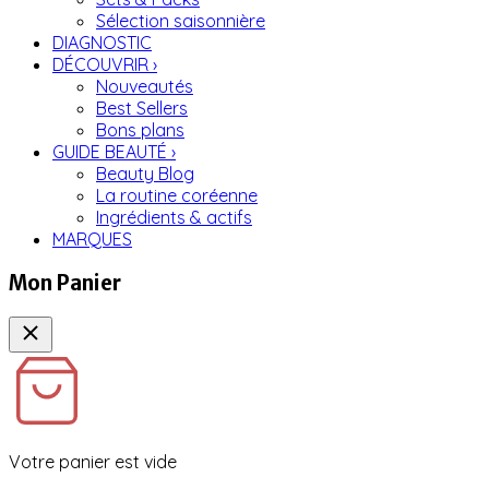
Sélection saisonnière
DIAGNOSTIC
DÉCOUVRIR
›
Nouveautés
Best Sellers
Bons plans
GUIDE BEAUTÉ
›
Beauty Blog
La routine coréenne
Ingrédients & actifs
MARQUES
Mon Panier
Votre panier est vide