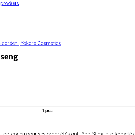
 produits
nseng
1 pcs
ouge, connu pour ses propriétés anti-âge. Stimule la fermeté et 