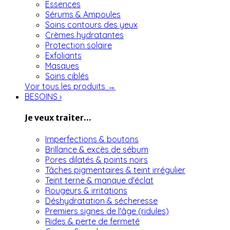
Essences
Sérums & Ampoules
Soins contours des yeux
Crèmes hydratantes
Protection solaire
Exfoliants
Masques
Soins ciblés
Voir tous les produits →
BESOINS
›
Je veux traiter...
Imperfections & boutons
Brillance & excès de sébum
Pores dilatés & points noirs
Tâches pigmentaires & teint irrégulier
Teint terne & manque d'éclat
Rougeurs & irritations
Déshydratation & sécheresse
Premiers signes de l'âge (ridules)
Rides & perte de fermeté