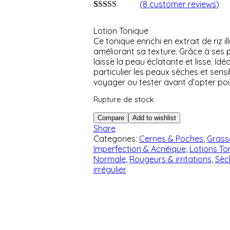
(
8
customer reviews
)
Noté
8
4.75
sur 5 basé
Lotion Tonique
sur
notations
Ce tonique enrichi en extrait de riz 
client
améliorant sa texture. Grâce à ses p
laisse la peau éclatante et lisse. Id
particulier les peaux sèches et sensi
voyager ou tester avant d’opter pou
Rupture de stock
Compare
Add to wishlist
Share
Categories:
Cernes & Poches
,
Grass
Imperfection & Acnéique
,
Lotions To
Normale
,
Rougeurs & irritations
,
Sèc
irrégulier