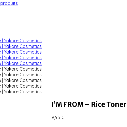
 produits
I’M FROM – Rice Toner
9,95
€