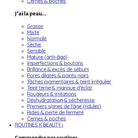
Cernes & poches
J'ai la peau...
Grasse
Mixte
Normale
Sèche
Sensible
Mature (anti-âge)
Imperfections & boutons
Brillance & excès de sébum
Pores dilatés & points noirs
Tâches pigmentaires & teint irrégulier
Teint terne & manque d'éclat
Rougeurs & irritations
Déshydratation & sécheresse
Premiers signes de l'âge (ridules)
Rides & perte de fermeté
Cernes & poches
ROUTINES K BEAUTY
›
Comprendre nos routines