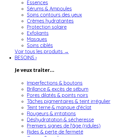
Essences
Sérums & Ampoules
Soins contours des yeux
Crèmes hydratantes
Protection solaire
Exfoliants
Masques
Soins ciblés
Voir tous les produits →
BESOINS
›
Je veux traiter...
Imperfections & boutons
Brillance & excès de sébum
Pores dilatés & points noirs
Tâches pigmentaires & teint irrégulier
Teint terne & manque d'éclat
Rougeurs & irritations
Déshydratation & sécheresse
Premiers signes de l'âge (ridules)
Rides & perte de fermeté