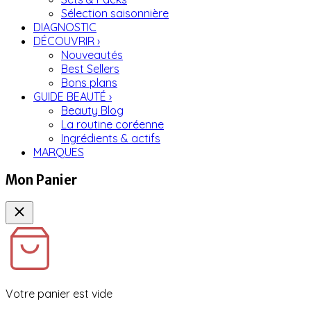
Sélection saisonnière
DIAGNOSTIC
DÉCOUVRIR
›
Nouveautés
Best Sellers
Bons plans
GUIDE BEAUTÉ
›
Beauty Blog
La routine coréenne
Ingrédients & actifs
MARQUES
Mon Panier
Votre panier est vide