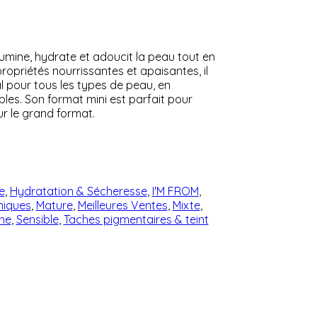
illumine, hydrate et adoucit la peau tout en
ropriétés nourrissantes et apaisantes, il
éal pour tous les types de peau, en
bles. Son format mini est parfait pour
r le grand format.
e
,
Hydratation & Sécheresse
,
I'M FROM
,
niques
,
Mature
,
Meilleures Ventes
,
Mixte
,
he
,
Sensible
,
Taches pigmentaires & teint