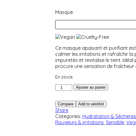
Noté
9
4.67
sur 5 basé
Masque
sur
notations
client
Ce masque apaisant et purifiant est
calmer les irritations et rafraîchir la 
impuretés et revitalise le teint. Idéal
procure une sensation de fraîcheur e
En stock
quantité
Ajouter au panier
de
I’m
Compare
Add to wishlist
From
Share
-
Categories:
Hydratation & Séchere
Mugwort
Rougeurs & irritations
,
Sensible
,
Vega
Mask
mini
30mL