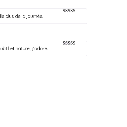
e plus de la journée.
5
sur 5
btil et naturel, j’adore.
5
sur 5