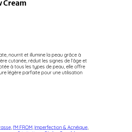
w Cream
te, nourrit et illumine la peau grâce à
rière cutanée, réduit les signes de l’âge et
ptée à tous les types de peau, elle offre
re légère parfaite pour une utilisation
rasse
,
I'M FROM
,
Imperfection & Acnéique
,