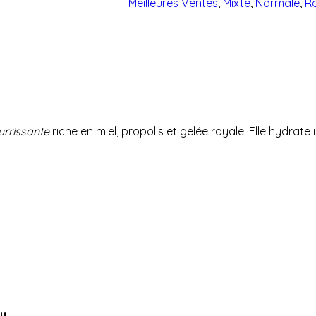
Meilleures Ventes
,
Mixte
,
Normale
,
Ro
Glow
Cream
rrissante
riche en miel, propolis et gelée royale. Elle hydrate 
y
.