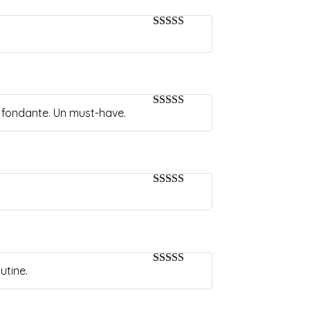
5
sur 5
re fondante. Un must-have.
5
sur 5
5
sur 5
utine.
4
sur 5