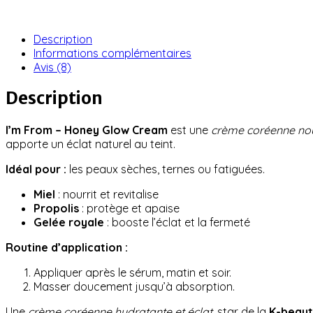
Description
Informations complémentaires
Avis (8)
Description
I’m From – Honey Glow Cream
est une
crème coréenne nou
apporte un éclat naturel au teint.
Idéal pour :
les peaux sèches, ternes ou fatiguées.
Miel
: nourrit et revitalise
Propolis
: protège et apaise
Gelée royale
: booste l’éclat et la fermeté
Routine d’application :
Appliquer après le sérum, matin et soir.
Masser doucement jusqu’à absorption.
Une
crème coréenne hydratante et éclat
, star de la
K-beaut