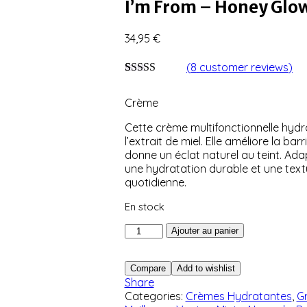
I’m From – Honey Glo
34,95
€
(
8
customer reviews
)
Noté
8
4.75
sur 5 basé
Crème
sur
notations
client
Cette crème multifonctionnelle hydra
l’extrait de miel. Elle améliore la bar
donne un éclat naturel au teint. Ada
une hydratation durable et une textu
quotidienne.
En stock
quantité
Ajouter au panier
de
I’m
Compare
Add to wishlist
From
Share
-
Categories:
Crèmes Hydratantes
,
G
Honey