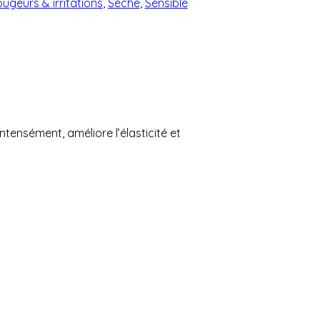
ugeurs & irritations
,
Sèche
,
Sensible
intensément, améliore l’élasticité et