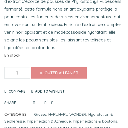
d’extrait d’écorce de pousses de Phyllostachys Pubescens
fermenté, cette formule riche en antioxydants protège la
peau contre les facteurs de stress environnementaux tout
en favorisant un teint radieux. Enrichie d’extrait de dompte-
venin noir apaisant et de madécassoside hydratant, elle
soigne les peaux sensibles, les laissant revitalisées et
hydratées en profondeur.
En stock
AJOUTER AU PANIER
COMPARE
ADD TO WISHLIST
SHARE
CATEGORIES:
Grasse
,
HARUHARU WONDER
,
Hydratation &
Sécheresse
,
Imperfection & Acnéique
,
Imperfections & boutons
,
Mature
,
Mixte
,
Normale
,
Nouveautés
,
Rougeurs & irritations
,