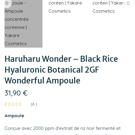
Haruharu Wonder – Black Rice
Hyaluronic Botanical 2GF
Wonderful Ampoule
31,90
€
(
6
)
Noté
6
4.67
sur
Ampoule
5 basé
sur
notations
Conçue avec 2000 ppm d’extrait de riz noir fermenté et
client