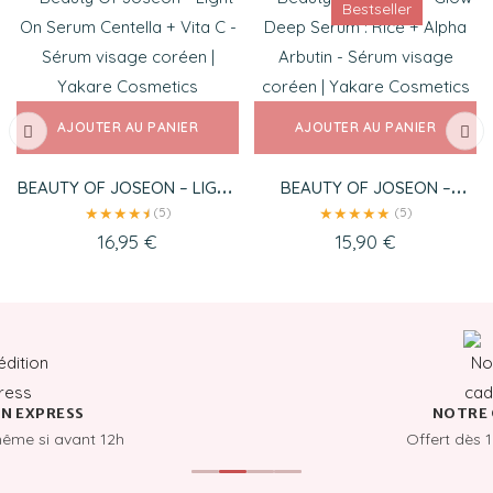
Bestseller
AJOUTER AU PANIER
AJOUTER AU PANIER
BEAUTY OF JOSEON – LIGHT
BEAUTY OF JOSEON –
ON SERUM CENTELLA + VITA
GLOW DEEP SERUM : RICE +
★
★
★
★
★
★
★
★
★
★
★
(5)
(5)
C
ALPHA ARBUTIN
16,95
€
15,90
€
N EXPRESS
NOTRE 
même si avant 12h
Offert dès 