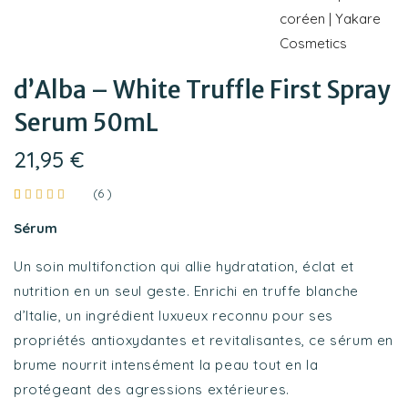
d’Alba – White Truffle First Spray
Serum 50mL
21,95
€
(
6
)
Noté
6
4.83
sur
Sérum
5 basé
sur
notations
Un soin multifonction qui allie hydratation, éclat et
client
nutrition en un seul geste. Enrichi en truffe blanche
d’Italie, un ingrédient luxueux reconnu pour ses
propriétés antioxydantes et revitalisantes, ce sérum en
brume nourrit intensément la peau tout en la
protégeant des agressions extérieures.