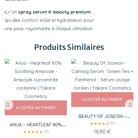
👉 Un
spray serum K-beauty premium
qui allie confort, éclat et hydratation, pour
une peau rayonnante à chaque utilisation.
Produits Similaires
AJOUTER AU PANIER
AJOUTER AU PANIER
BEAUTY OF JOSEON –
CALMING SERUM : GREEN
★
★
★
★
★
★
(10)
ANUA – HEARTLEAF 80%
TEA + PANTHENOL
SOOTHING AMPOULE
16,90
€
★
★
★
★
★
(9)