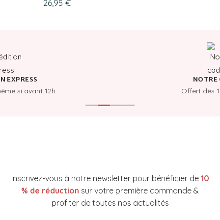
26,95
€
N EXPRESS
NOTRE 
même si avant 12h
Offert dès 
NEWSLETTER YAKARE COSMETICS
Inscrivez-vous à notre newsletter pour bénéficier de
10
% de réduction
sur votre première commande &
profiter de toutes nos actualités