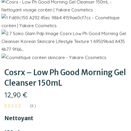
Cosrx – Low Ph Good Morning Gel
Cleanser 150mL
12,90
€
(
6
)
Noté
6
4.83
sur
Nettoyant
5 basé
sur
notations