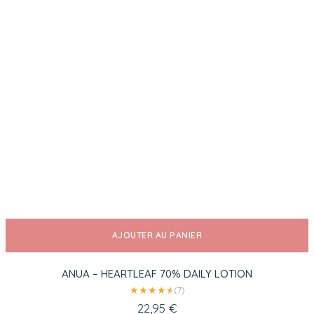
AJOUTER AU PANIER
ANUA – HEARTLEAF 70% DAILY LOTION
★
★
★
★
★
★
(7)
22,95
€