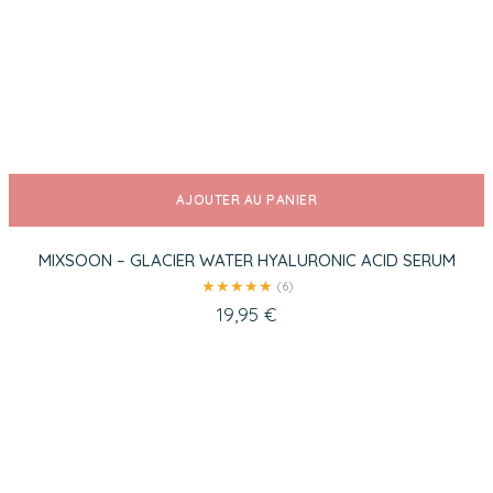
AJOUTER AU PANIER
MIXSOON – GLACIER WATER HYALURONIC ACID SERUM
★
★
★
★
★
(6)
19,95
€