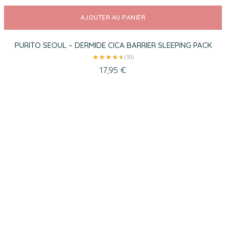
AJOUTER AU PANIER
PURITO SEOUL – DERMIDE CICA BARRIER SLEEPING PACK
★
★
★
★
★
★
(10)
17,95
€