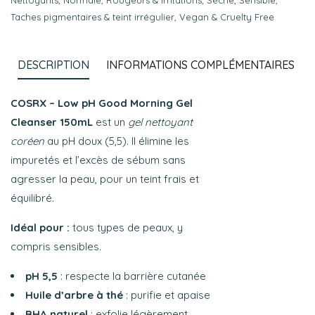
Nettoyants
,
Normale
,
Rougeurs & irritations
,
Sèche
,
Sensible
,
Taches pigmentaires & teint irrégulier
,
Vegan & Cruelty Free
DESCRIPTION
INFORMATIONS COMPLÉMENTAIRES
COSRX – Low pH Good Morning Gel
Cleanser 150mL
est un
gel nettoyant
coréen
au pH doux (5,5). Il élimine les
impuretés et l’excès de sébum sans
agresser la peau, pour un teint frais et
équilibré.
Idéal pour :
tous types de peaux, y
compris sensibles.
pH 5,5
: respecte la barrière cutanée
Huile d’arbre à thé
: purifie et apaise
BHA naturel
: exfolie légèrement