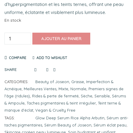
d’hyperpigmentation et les teints ternes, offrant une peau
uniforme, éclatante et visiblement plus lumineuse.
En stock
AJOUTER AU PANIER
COMPARE
ADD TO WISHLIST
SHARE
CATEGORIES:
Beauty of Joseon
,
Grasse
,
Imperfection &
Acnéique
,
Meilleures Ventes
,
Mixte
,
Normale
,
Premiers signes de
l'âge (ridules)
,
Rides & perte de fermeté
,
Sèche
,
Sensible
,
Sérums
& Ampoule
,
Taches pigmentaires & teint irrégulier
,
Teint terne &
manque d'éclat
,
Vegan & Cruelty Free
TAGS:
Glow Deep Serum Rice Alpha Arbutin
,
Sérum anti-
taches pigmentaires
,
Sérum Beauty of Joseon
,
Sérum éclat peau
,
Skincare coréen peau lumineuse
,
Soin hydratant et unifiant