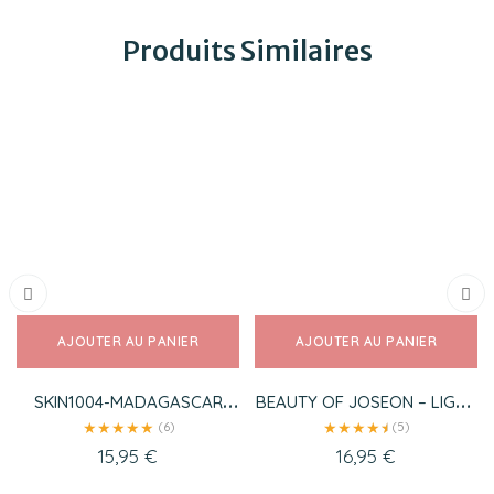
Produits Similaires
AJOUTER AU PANIER
AJOUTER AU PANIER
SKIN1004-MADAGASCAR
BEAUTY OF JOSEON – LIGHT
CENTELLA AMPOULE 55ML
ON SERUM CENTELLA + VITA
★
★
★
★
★
★
★
★
★
★
★
(6)
(5)
C
15,95
€
16,95
€