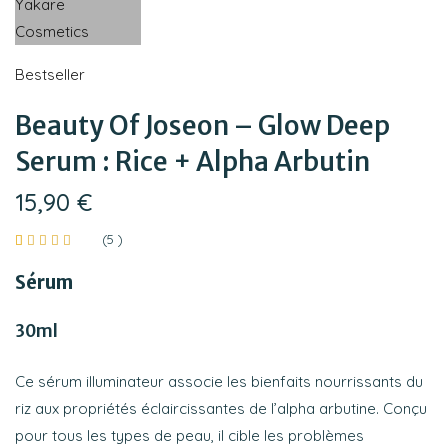
Bestseller
Beauty Of Joseon – Glow Deep
Serum : Rice + Alpha Arbutin
15,90
€
(
5
)
Noté
5
4.80
sur
Sérum
5 basé
sur
notations
30ml
client
Ce sérum illuminateur associe les bienfaits nourrissants du
riz aux propriétés éclaircissantes de l’alpha arbutine. Conçu
pour tous les types de peau, il cible les problèmes