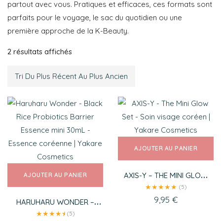
partout avec vous. Pratiques et efficaces, ces formats sont
parfaits pour le voyage, le sac du quotidien ou une
première approche de la K-Beauty.
2 résultats affichés
AJOUTER AU PANIER
AXIS-Y – THE MINI GLOW
AJOUTER AU PANIER
SET
★
★
★
★
★
(5)
9,95
€
HARUHARU WONDER –
BLACK RICE PROBIOTICS
★
★
★
★
★
★
(5)