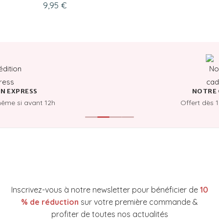
BARRIER ESSENCE MINI
9,95
€
30ML
N EXPRESS
NOTRE 
même si avant 12h
Offert dès 
NEWSLETTER YAKARE COSMETICS
Inscrivez-vous à notre newsletter pour bénéficier de
10
% de réduction
sur votre première commande &
profiter de toutes nos actualités