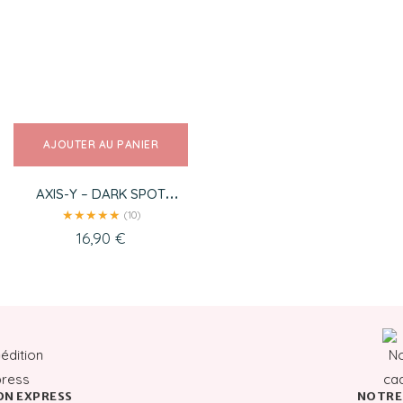
AJOUTER AU PANIER
AXIS-Y – DARK SPOT
CORRECTING GLOW SERUM
★
★
★
★
★
(10)
16,90
€
N EXPRESS
NOTRE 