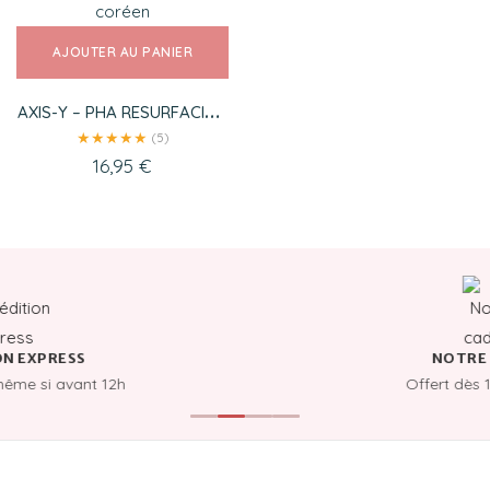
AJOUTER AU PANIER
AXIS-Y – PHA RESURFACING
GLOW PEEL
★
★
★
★
★
(5)
16,95
€
N EXPRESS
NOTRE 
même si avant 12h
Offert dès 