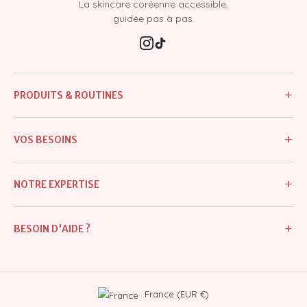
La skincare coréenne accessible,
guidée pas à pas.
+
PRODUITS & ROUTINES
Tous les produits
+
VOS BESOINS
Nouveautés
Imperfections & boutons
Meilleures ventes
+
NOTRE EXPERTISE
Excès de sébum & pores dilatés
Routines
Notre histoire
Taches & hyperpigmentation
+
BESOIN D'AIDE ?
Crèmes
Diagnostic personnalisé
Teint terne & manque d'éclat
Protection solaire
Mon compte
Blog : conseils & astuces
Déshydratation & sécheresse
Masques
Contactez-nous
France (EUR €)
Ingrédients & conseils
Rides & perte de fermeté