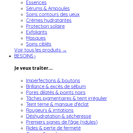
Essences
Sérums & Ampoules
Soins contours des yeux
Crèmes hydratantes
Protection solaire
Exfoliants
Masques
Soins ciblés
Voir tous les produits →
BESOINS
›
Je veux traiter...
Imperfections & boutons
Brillance & excès de sébum
Pores dilatés & points noirs
Tâches pigmentaires & teint irrégulier
Teint terne & manque d'éclat
Rougeurs & irritations
Déshydratation & sécheresse
Premiers signes de l'âge (ridules)
Rides & perte de fermeté