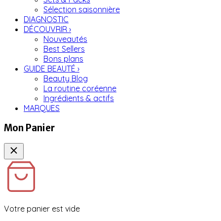
Sélection saisonnière
DIAGNOSTIC
DÉCOUVRIR
›
Nouveautés
Best Sellers
Bons plans
GUIDE BEAUTÉ
›
Beauty Blog
La routine coréenne
Ingrédients & actifs
MARQUES
Mon Panier
Votre panier est vide