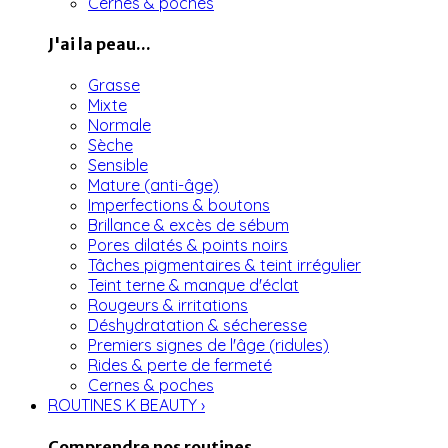
Cernes & poches
J'ai la peau...
Grasse
Mixte
Normale
Sèche
Sensible
Mature (anti-âge)
Imperfections & boutons
Brillance & excès de sébum
Pores dilatés & points noirs
Tâches pigmentaires & teint irrégulier
Teint terne & manque d'éclat
Rougeurs & irritations
Déshydratation & sécheresse
Premiers signes de l'âge (ridules)
Rides & perte de fermeté
Cernes & poches
ROUTINES K BEAUTY
›
Comprendre nos routines