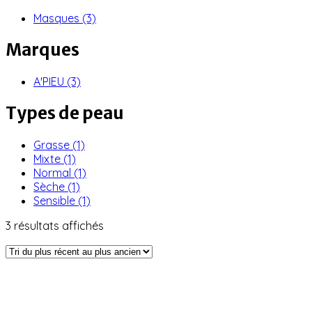
Masques
(3)
Marques
A'PIEU
(3)
Types de peau
Grasse
(1)
Mixte
(1)
Normal
(1)
Sèche
(1)
Sensible
(1)
Trié
3 résultats affichés
du
plus
récent
au
plus
ancien