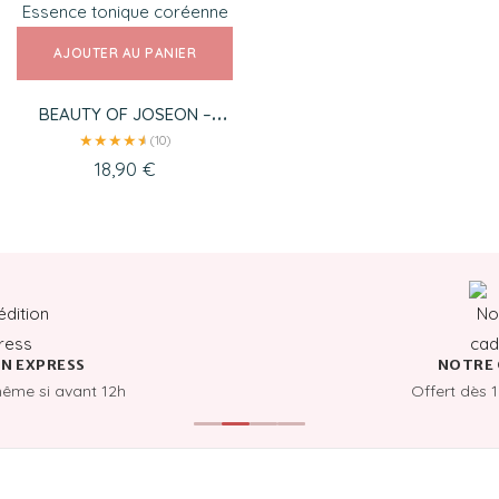
AJOUTER AU PANIER
BEAUTY OF JOSEON –
GINSENG ESSENCE WATER
★
★
★
★
★
★
(10)
18,90
€
N EXPRESS
NOTRE 
même si avant 12h
Offert dès 