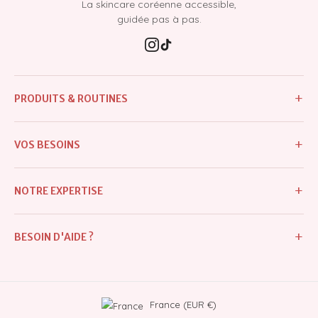
La skincare coréenne accessible,
guidée pas à pas.
+
PRODUITS & ROUTINES
Tous les produits
+
VOS BESOINS
Nouveautés
Imperfections & boutons
Meilleures ventes
+
NOTRE EXPERTISE
Excès de sébum & pores dilatés
Routines
Notre histoire
Taches & hyperpigmentation
+
BESOIN D'AIDE ?
Crèmes
Diagnostic personnalisé
Teint terne & manque d'éclat
Protection solaire
Mon compte
Blog : conseils & astuces
Déshydratation & sécheresse
Masques
Contactez-nous
France (EUR €)
Ingrédients & conseils
Rides & perte de fermeté